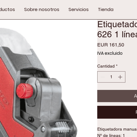
ductos
Sobre nosotros
Servicios
Tienda
Etiquetad
626 1 líne
Preci
EUR 161,50
IVA excluido
Cantidad
*
A
Etiquetadora manual
Nº de líneas: 1