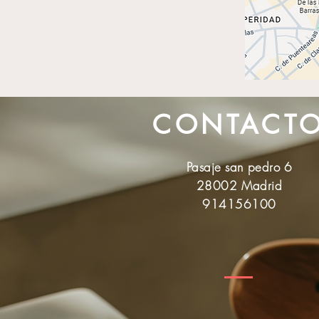
CONTACT
Pasaje san pedro 6
28002 Madrid
914156100